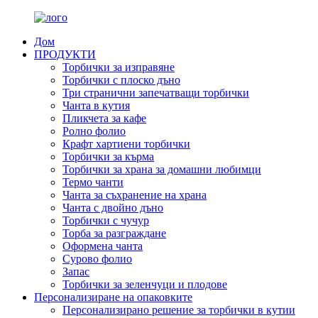
Дом
ПРОДУКТИ
Торбички за изправяне
Торбички с плоско дъно
Три странични запечатващи торбички
Чанта в кутия
Пликчета за кафе
Ролно фолио
Крафт хартиени торбички
Торбички за кърма
Торбички за храна за домашни любимци
Термо чанти
Чанта за съхранение на храна
Чанта с двойно дъно
Торбички с чучур
Торба за разграждане
Оформена чанта
Сурово фолио
Запас
Торбички за зеленчуци и плодове
Персонализиране на опаковките
Персонализирано решение за торбички в кутии