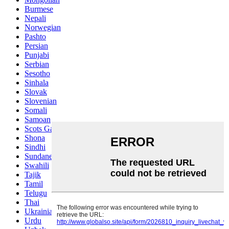
Burmese
Nepali
Norwegian
Pashto
Persian
Punjabi
Serbian
Sesotho
Sinhala
Slovak
Slovenian
Somali
Samoan
Scots Gaelic
Shona
Sindhi
Sundanese
Swahili
Tajik
Tamil
Telugu
Thai
Ukrainian
Urdu