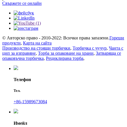
Свържете се онлайн
© Авторско право - 2010-2022: Всички права запазени.
Горещи
продукти
,
Карта на сайта
Производство на стоящи торбички
,
Торбичка с чучур
,
Чанта с
цип за изправяне
,
Торба за опаковане на храни
,
Затваряща се
опаковъчна торбичка
,
Рециклирана торба
,
Телефон
Тел.
+86-15989673084
Имейл