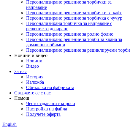
Персонализирано решение за торбички за
изправяне
Персонализирано решение за торбички за кафе
Персонализирано решение за торбичка с чучур
Персонализирана торбичка за изправяне с
решение за дозиране
Персонализирано решение за ролно фолио
Персонализирано решение за торби за храна за
домашни любимци
Персонализирано решение за рециклируеми торби
Новини и видео
Новини
Видео
За нас
История
Изложба
Обиколка на фабриката
Свържете се с нас
Помощ
Често задавани въпроси
Настройка на файла
Получете оферта
English