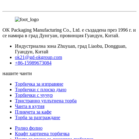
OK Packaging Manufacturing Co., Ltd. е създадена през 1996 г. и
се намира в град Дунгуан, провинция Гуандун, Китай.
Индустриална зона Zhuyuan, град Liaobu, Dongguan,
Гуандун, Китай
ok21@gd-okgroup.com
+86-15989673084
нашите чанти
Торбичка за изправяне
Торбички с плоско дъно
Торбички с чучур
Тристранно уплътнена торба
Чанта в кутия
Пликчета за кафе
Торба за разграждане
Ролно фолио
Крафт хартиена торбичка