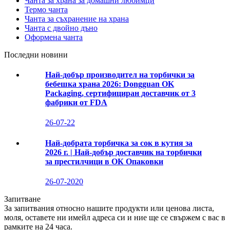
Чанта за храна за домашни любимци
Термо чанта
Чанта за съхранение на храна
Чанта с двойно дъно
Оформена чанта
Последни новини
Най-добър производител на торбички за
бебешка храна 2026: Dongguan OK
Packaging, сертифициран доставчик от 3
фабрики от FDA
26-07-22
Най-добрата торбичка за сок в кутия за
2026 г. | Най-добър доставчик на торбички
за престилчици в ОК Опаковки
26-07-2020
Запитване
За запитвания относно нашите продукти или ценова листа,
моля, оставете ни имейл адреса си и ние ще се свържем с вас в
рамките на 24 часа.