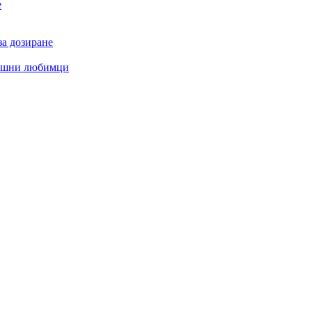
е
за дозиране
машни любимци