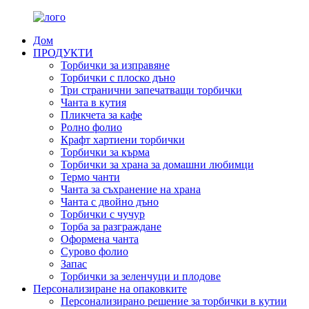
Дом
ПРОДУКТИ
Торбички за изправяне
Торбички с плоско дъно
Три странични запечатващи торбички
Чанта в кутия
Пликчета за кафе
Ролно фолио
Крафт хартиени торбички
Торбички за кърма
Торбички за храна за домашни любимци
Термо чанти
Чанта за съхранение на храна
Чанта с двойно дъно
Торбички с чучур
Торба за разграждане
Оформена чанта
Сурово фолио
Запас
Торбички за зеленчуци и плодове
Персонализиране на опаковките
Персонализирано решение за торбички в кутии