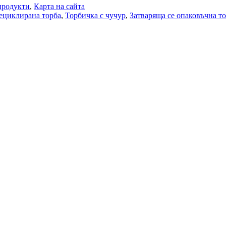
продукти
,
Карта на сайта
ециклирана торба
,
Торбичка с чучур
,
Затваряща се опаковъчна т