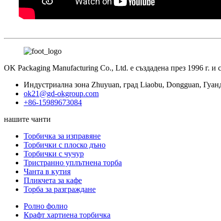
OK Packaging Manufacturing Co., Ltd. е създадена през 1996 г. 
Индустриална зона Zhuyuan, град Liaobu, Dongguan, Гуан
ok21@gd-okgroup.com
+86-15989673084
нашите чанти
Торбичка за изправяне
Торбички с плоско дъно
Торбички с чучур
Тристранно уплътнена торба
Чанта в кутия
Пликчета за кафе
Торба за разграждане
Ролно фолио
Крафт хартиена торбичка