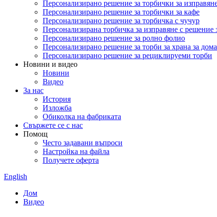
Персонализирано решение за торбички за изправян
Персонализирано решение за торбички за кафе
Персонализирано решение за торбичка с чучур
Персонализирана торбичка за изправяне с решение 
Персонализирано решение за ролно фолио
Персонализирано решение за торби за храна за до
Персонализирано решение за рециклируеми торби
Новини и видео
Новини
Видео
За нас
История
Изложба
Обиколка на фабриката
Свържете се с нас
Помощ
Често задавани въпроси
Настройка на файла
Получете оферта
English
Дом
Видео