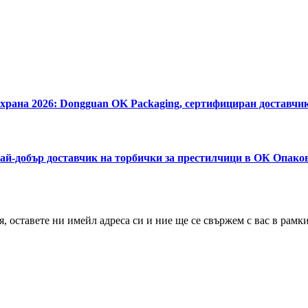
 храна 2026: Dongguan OK Packaging, сертифициран доставчи
| Най-добър доставчик на торбички за престилчици в ОК Опако
 оставете ни имейл адреса си и ние ще се свържем с вас в рамкит