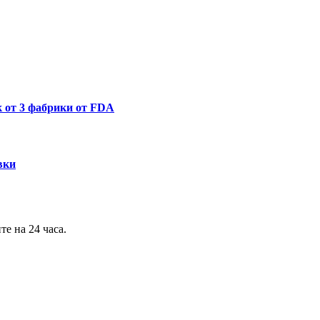
к от 3 фабрики от FDA
вки
е на 24 часа.