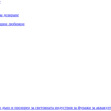
е
за дозиране
машни любимци
о дъно и прозорец за световната индустрия за фуражи за аквакул