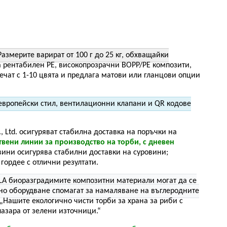
Размерите варират от 100 г до 25 кг, обхващайки
 рентабилен PE, високопрозрачни BOPP/PE композити,
чат с 1-10 цвята и предлага матови или гланцови опции
 европейски стил, вентилационни клапани и QR кодове
 Ltd. осигуряват стабилна доставка на поръчки на
вени линии за производство на торби, с дневен
вини осигурява стабилни доставки на суровини;
гордее с отлични резултати.
LA биоразградимите композитни материали могат да се
ено оборудване спомагат за намаляване на въглеродните
„Нашите екологично чисти торби за храна за риби с
азара от зелени източници.“