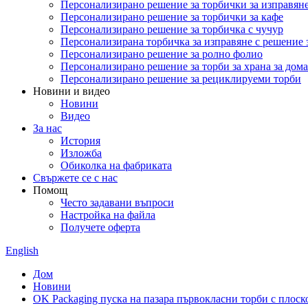
Персонализирано решение за торбички за изправян
Персонализирано решение за торбички за кафе
Персонализирано решение за торбичка с чучур
Персонализирана торбичка за изправяне с решение 
Персонализирано решение за ролно фолио
Персонализирано решение за торби за храна за до
Персонализирано решение за рециклируеми торби
Новини и видео
Новини
Видео
За нас
История
Изложба
Обиколка на фабриката
Свържете се с нас
Помощ
Често задавани въпроси
Настройка на файла
Получете оферта
English
Дом
Новини
OK Packaging пуска на пазара първокласни торби с плоск