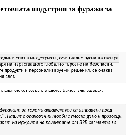
ветовната индустрия за фуражи за
години опит в индустрията, официално пусна на пазара
аря на нарастващото глобално търсене на безопасни,
те продукти и персонализируеми решения, се очаква
я свят.
опаковането се превърна в ключов фактор, влияещ върху
фуражът за големи аквакултури са изправени пред
.“
„Нашите опаковъчни торби с плоско дъно и прозорци,
оварят на нуждите на клиентите от B2B сегмента за