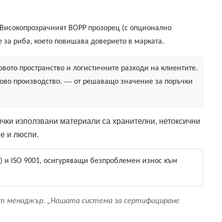
 Високопрозрачният BOPP прозорец (с опционално
 за риба, което повишава доверието в марката.
вото пространство и логистичните разходи на клиентите.
—
ово производство.
от решаващо значение за поръчки
чки използвани материали са хранителни, нетоксични
е и люспи.
С) и ISO 9001, осигуряващи безпроблемен износ към
ият мениджър. „Нашата система за сертифициране