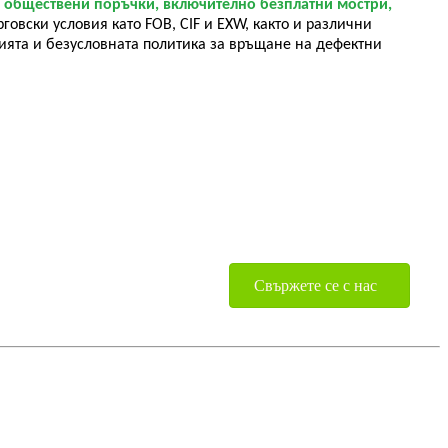
на обществени поръчки, включително безплатни мостри,
вски условия като FOB, CIF и EXW, както и различни
нията и безусловната политика за връщане на дефектни
Свържете се с нас