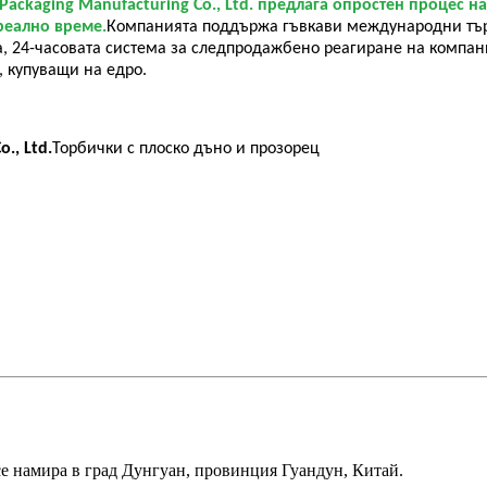
Packaging Manufacturing Co., Ltd. предлага опростен процес 
реално време.
Компанията поддържа гъвкави международни търго
ва, 24-часовата система за следпродажбено реагиране на компа
, купуващи на едро.
., Ltd.
Торбички с плоско дъно и прозорец
и се намира в град Дунгуан, провинция Гуандун, Китай.