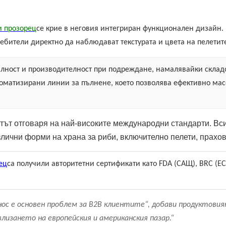
и прозорец
се крие в неговия интегриран функционален дизайн.
ебители директно да наблюдават текстурата и цвета на пелетите
илност и производителност при подреждане, намалявайки складо
томатизирани линии за пълнене, което позволява ефективно мас
тът отговаря на най-високите международни стандарти. Вси
лични форми на храна за риби, включително пелети, прахов
ец
са получили авторитетни сертификати като FDA (САЩ), BRC (Е
нос е основен проблем за B2B клиентите“, добави продуктов
лизането на европейския и американския пазар.“