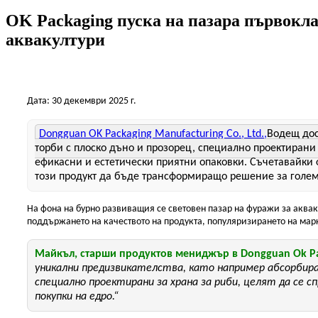
OK Packaging пуска на пазара първокла
аквакултури
Дата: 30 декември 2025 г.
Dongguan OK Packaging Manufacturing Co., Ltd.,
Водещ дос
торби с плоско дъно и прозорец, специално проектирани 
ефикасни и естетически приятни опаковки. Съчетавайки
този продукт да бъде трансформиращо решение за големи
На фона на бурно развиващия се световен пазар на фуражи за аквак
поддържането на качеството на продукта, популяризирането на марк
Майкъл, старши продуктов мениджър в Dongguan Ok Pac
уникални предизвикателства, като например абсорбиран
специално проектирани за храна за риби, целят да с
покупки на едро.“