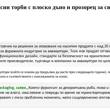
сни торби с плоско дъно и прозорец за с
тавчик на решения за опаковане на насипни продукти с над 20 
за фуражната индустрия за аквакултури.
Този нов продукт отгов
 функционален дизайн, стандарти за безопасност на хранителни
те производители, търговци и компании за аквакултури по цели
ултури (който се очаква да продължи да расте през следващите години), 
ата и съответствието с изискванията за износ.
kaging, заяви,
„Както фуражът за декоративни риби, така и 
е на влага, окисляване и повреди по време на транспортиране
е справят с тези проблемни моменти, като същевременно отг