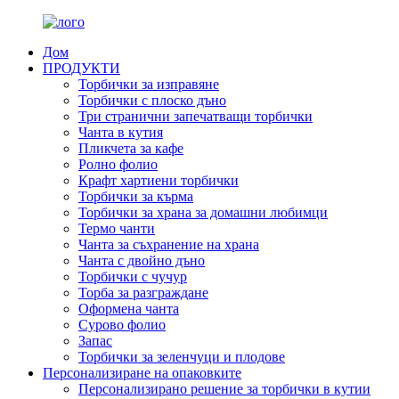
Дом
ПРОДУКТИ
Торбички за изправяне
Торбички с плоско дъно
Три странични запечатващи торбички
Чанта в кутия
Пликчета за кафе
Ролно фолио
Крафт хартиени торбички
Торбички за кърма
Торбички за храна за домашни любимци
Термо чанти
Чанта за съхранение на храна
Чанта с двойно дъно
Торбички с чучур
Торба за разграждане
Оформена чанта
Сурово фолио
Запас
Торбички за зеленчуци и плодове
Персонализиране на опаковките
Персонализирано решение за торбички в кутии