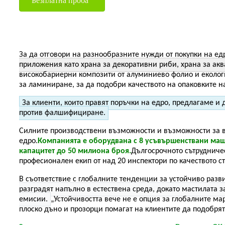
Безплатна проба
За да отговори на разнообразните нужди от покупки на ед
приложения като храна за декоративни риби, храна за акв
високобариерни композити от алуминиево фолио и еколог
за ламиниране, за да подобри качеството на опаковките н
За клиенти, които правят поръчки на едро, предлагаме 
против фалшифициране.
Силните производствени възможности и възможности за вер
едро.
Компанията е оборудвана с 8 усъвършенствани маши
капацитет до 50 милиона броя.
Дългосрочното сътрудниче
професионален екип от над 20 инспектори по качеството с
В съответствие с глобалните тенденции за устойчиво разв
разградят напълно в естествена среда, докато мастилата 
емисии.
„Устойчивостта вече не е опция за глобалните ма
плоско дъно и прозорци помагат на клиентите да подобрят