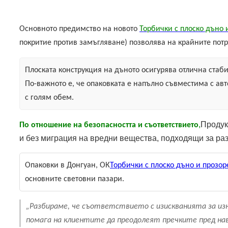
Основното предимство на новото
Торбички с плоско дъно 
покритие против замъгляване) позволява на крайните потр
Плоската конструкция на дъното осигурява отлична стаб
По-важното е, че опаковката е напълно съвместима с ав
с голям обем.
,
Продук
По отношение на безопасността и съответствието
и без миграция на вредни вещества, подходящи за раз
Опаковки в Донгуан, ОК
Торбички с плоско дъно и прозор
основните световни пазари.
„Разбираме, че съответствието с изискванията за из
помага на клиентите да преодолеят пречките пред нав