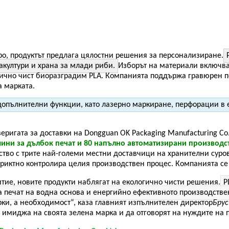
ро, продуктът предлага цялостни решения за персонализиране.
акултури и храна за млади риби.
Изборът на материали включва
ично чист биоразградим PLA. Компанията поддържа гравюрен пе
а марката.
и допълнителни функции, като лазерно маркиране, перфорации в
игата за доставки на Dongguan OK Packaging Manufacturing Co.,
ни за дълбок печат и 80 напълно автоматизирани производст
ство с трите най-големи местни доставчици на хранителни суро
триктно контролира целия производствен процес. Компанията се 
итие, новите продукти наблягат на екологично чисти решения.
P
за печат на водна основа и енергийно ефективното производств
рки, а необходимост“, каза главният изпълнителен директор
Брус
 имиджа на своята зелена марка и да отговорят на нуждите на п