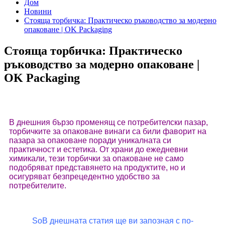
Дом
Новини
Стояща торбичка: Практическо ръководство за модерно
опаковане | OK Packaging
Стояща торбичка: Практическо
ръководство за модерно опаковане |
OK Packaging
В днешния бързо променящ се потребителски пазар,
торбичките за опаковане винаги са били фаворит на
пазара за опаковане поради уникалната си
практичност и естетика. От храни до ежедневни
химикали, тези торбички за опаковане не само
подобряват представянето на продуктите, но и
осигуряват безпрецедентно удобство за
потребителите.
So
В днешната статия ще ви запозная с по-