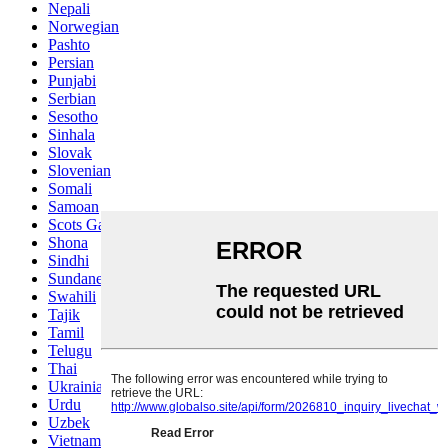
Nepali
Norwegian
Pashto
Persian
Punjabi
Serbian
Sesotho
Sinhala
Slovak
Slovenian
Somali
Samoan
Scots Gaelic
Shona
Sindhi
Sundanese
Swahili
Tajik
Tamil
Telugu
Thai
Ukrainian
Urdu
Uzbek
Vietnamese