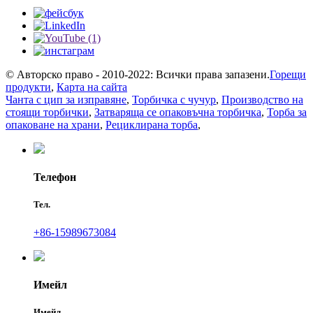
© Авторско право - 2010-2022: Всички права запазени.
Горещи
продукти
,
Карта на сайта
Чанта с цип за изправяне
,
Торбичка с чучур
,
Производство на
стоящи торбички
,
Затваряща се опаковъчна торбичка
,
Торба за
опаковане на храни
,
Рециклирана торба
,
Телефон
Тел.
+86-15989673084
Имейл
Имейл