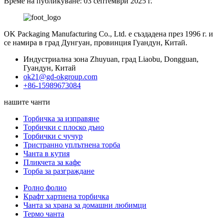
Време на публикуване: 03 септември 2025 г.
OK Packaging Manufacturing Co., Ltd. е създадена през 1996 г. и
се намира в град Дунгуан, провинция Гуандун, Китай.
Индустриална зона Zhuyuan, град Liaobu, Dongguan,
Гуандун, Китай
ok21@gd-okgroup.com
+86-15989673084
нашите чанти
Торбичка за изправяне
Торбички с плоско дъно
Торбички с чучур
Тристранно уплътнена торба
Чанта в кутия
Пликчета за кафе
Торба за разграждане
Ролно фолио
Крафт хартиена торбичка
Чанта за храна за домашни любимци
Термо чанта