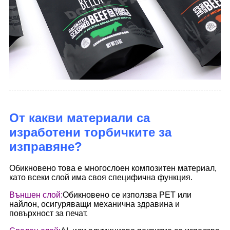
От какви материали са
изработени торбичките за
изправяне?
Обикновено това е многослоен композитен материал,
като всеки слой има своя специфична функция.
Външен слой:
Обикновено се използва PET или
найлон, осигуряващи механична здравина и
повърхност за печат.