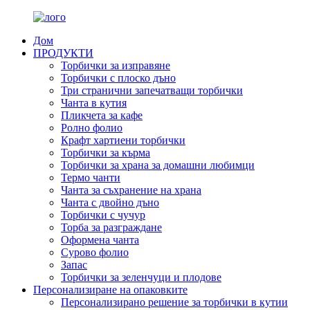
Дом
ПРОДУКТИ
Торбички за изправяне
Торбички с плоско дъно
Три странични запечатващи торбички
Чанта в кутия
Пликчета за кафе
Ролно фолио
Крафт хартиени торбички
Торбички за кърма
Торбички за храна за домашни любимци
Термо чанти
Чанта за съхранение на храна
Чанта с двойно дъно
Торбички с чучур
Торба за разграждане
Оформена чанта
Сурово фолио
Запас
Торбички за зеленчуци и плодове
Персонализиране на опаковките
Персонализирано решение за торбички в кутии