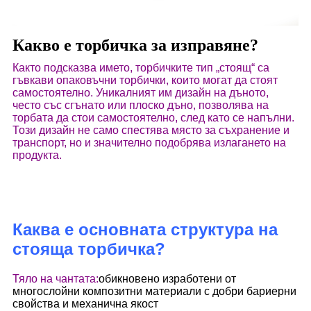
Какво е торбичка за изправяне?
Както подсказва името, торбичките тип „стоящ“ са
гъвкави опаковъчни торбички, които могат да стоят
самостоятелно. Уникалният им дизайн на дъното,
често със сгънато или плоско дъно, позволява на
торбата да стои самостоятелно, след като се напълни.
Този дизайн не само спестява място за съхранение и
транспорт, но и значително подобрява излагането на
продукта.
Каква е основната структура на
стояща торбичка?
Тяло на чантата:
обикновено изработени от
многослойни композитни материали с добри бариерни
свойства и механична якост