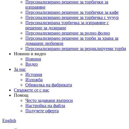
Персонализирано решение за торбички за
изправяне
Персонализирано решение за торбички за кафе
Персонализирано решение за торбичка с чучур
Персонализирана торбичка за изправяне с
решение за дозиране
Персонализирано решение за ролно фолио
Персонализирано решение за торби за храна за
домашни любимци
Персонализирано решение за рециклируеми торби
Новини и видео
Новини
Видео
За нас
История
Изложба
Обиколка на фабриката
Свържете се с нас
Помощ
Често задавани въпроси
Настройка на файла
Получете оферта
English