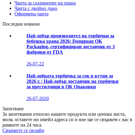
Чанта за съхранение на храна
Чанта с двойно дъно
Оформена чанта
Последни новини
Най-добър производител на торбички за
бебешка храна 2026: Dongguan OK
Packaging, сертифициран доставчик от 3
фабрики от FDA
26-07-22
Най-добрата торбичка за сок в кутия за
2026 г. | Най-добър доставчик на торбички
за престилчици в ОК Опаковки
26-07-2020
Запитване
За запитвания относно нашите продукти или ценова листа,
моля, оставете ни имейл адреса си и ние ще се свържем с вас в
рамките на 24 часа.
Свържете се онлайн