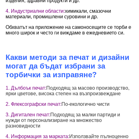
изделия, здравни продукти и др.
4. Индустриални области:
химикали, смазочни
материали, промишлени суровини и др.
Обхватът на приложение на самоносещите се торби е
много широк и често ги виждаме в ежедневието си.
Какви методи за печат и дизайни
могат да бъдат избрани за
торбички за изправяне?
1. Дълбоък печат:
Подходящ за масово производство,
ярки цветове, висока степен на възпроизвеждане
2. Флексографски печат:
По-екологично чисти
3. Дигитален печат:
Подходящ за малки партиди и
нужди от персонализиране на множество
разновидности
4. Информация за марката:
Използвайте пълноценно