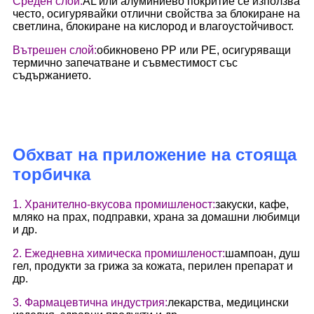
Среден слой:
AL или алуминиево покритие се използва
често, осигурявайки отлични свойства за блокиране на
светлина, блокиране на кислород и влагоустойчивост.
Вътрешен слой:
обикновено PP или PE, осигуряващи
термично запечатване и съвместимост със
съдържанието.
Обхват на приложение на стояща
торбичка
1. Хранително-вкусова промишленост:
закуски, кафе,
мляко на прах, подправки, храна за домашни любимци
и др.
2. Ежедневна химическа промишленост:
шампоан, душ
гел, продукти за грижа за кожата, перилен препарат и
др.
3. Фармацевтична индустрия:
лекарства, медицински