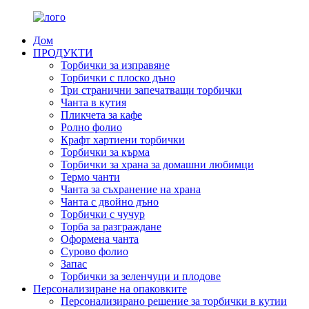
Дом
ПРОДУКТИ
Торбички за изправяне
Торбички с плоско дъно
Три странични запечатващи торбички
Чанта в кутия
Пликчета за кафе
Ролно фолио
Крафт хартиени торбички
Торбички за кърма
Торбички за храна за домашни любимци
Термо чанти
Чанта за съхранение на храна
Чанта с двойно дъно
Торбички с чучур
Торба за разграждане
Оформена чанта
Сурово фолио
Запас
Торбички за зеленчуци и плодове
Персонализиране на опаковките
Персонализирано решение за торбички в кутии