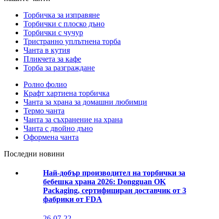
Торбичка за изправяне
Торбички с плоско дъно
Торбички с чучур
Тристранно уплътнена торба
Чанта в кутия
Пликчета за кафе
Торба за разграждане
Ролно фолио
Крафт хартиена торбичка
Чанта за храна за домашни любимци
Термо чанта
Чанта за съхранение на храна
Чанта с двойно дъно
Оформена чанта
Последни новини
Най-добър производител на торбички за
бебешка храна 2026: Dongguan OK
Packaging, сертифициран доставчик от 3
фабрики от FDA
26-07-22