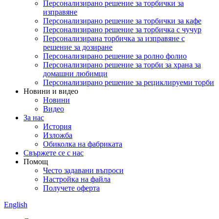
Персонализирано решение за торбички за
изправяне
Персонализирано решение за торбички за кафе
Персонализирано решение за торбичка с чучур
Персонализирана торбичка за изправяне с
решение за дозиране
Персонализирано решение за ролно фолио
Персонализирано решение за торби за храна за
домашни любимци
Персонализирано решение за рециклируеми торби
Новини и видео
Новини
Видео
За нас
История
Изложба
Обиколка на фабриката
Свържете се с нас
Помощ
Често задавани въпроси
Настройка на файла
Получете оферта
English