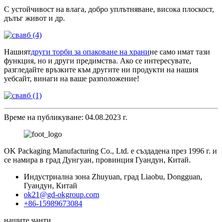
С устойчивост на влага, добро уплътняване, висока плоскост,
дълъг живот и др.
Нашият
други торби за опаковане на храни
не само имат тази
функция, но и други предимства. Ако се интересувате,
разгледайте връзките към другите ни продукти на нашия
уебсайт, винаги на ваше разположение!
Време на публикуване: 04.08.2023 г.
OK Packaging Manufacturing Co., Ltd. е създадена през 1996 г. и
се намира в град Дунгуан, провинция Гуандун, Китай.
Индустриална зона Zhuyuan, град Liaobu, Dongguan,
Гуандун, Китай
ok21@gd-okgroup.com
+86-15989673084
нашите чанти