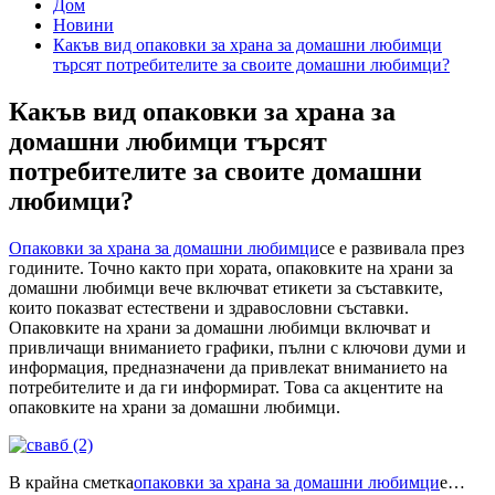
Дом
Новини
Какъв вид опаковки за храна за домашни любимци
търсят потребителите за своите домашни любимци?
Какъв вид опаковки за храна за
домашни любимци търсят
потребителите за своите домашни
любимци?
Опаковки за храна за домашни любимци
се е развивала през
годините. Точно както при хората, опаковките на храни за
домашни любимци вече включват етикети за съставките,
които показват естествени и здравословни съставки.
Опаковките на храни за домашни любимци включват и
привличащи вниманието графики, пълни с ключови думи и
информация, предназначени да привлекат вниманието на
потребителите и да ги информират. Това са акцентите на
опаковките на храни за домашни любимци.
В крайна сметка
опаковки за храна за домашни любимци
е…