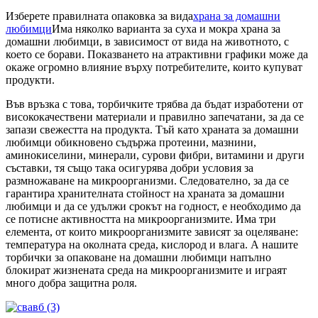
Изберете правилната опаковка за вида
храна за домашни
любимци
Има няколко варианта за суха и мокра храна за
домашни любимци, в зависимост от вида на животното, с
което се борави. Показването на атрактивни графики може да
окаже огромно влияние върху потребителите, които купуват
продукти.
Във връзка с това, торбичките трябва да бъдат изработени от
висококачествени материали и правилно запечатани, за да се
запази свежестта на продукта. Тъй като храната за домашни
любимци обикновено съдържа протеини, мазнини,
аминокиселини, минерали, сурови фибри, витамини и други
съставки, тя също така осигурява добри условия за
размножаване на микроорганизми. Следователно, за да се
гарантира хранителната стойност на храната за домашни
любимци и да се удължи срокът на годност, е необходимо да
се потисне активността на микроорганизмите. Има три
елемента, от които микроорганизмите зависят за оцеляване:
температура на околната среда, кислород и влага. А нашите
торбички за опаковане на домашни любимци напълно
блокират жизнената среда на микроорганизмите и играят
много добра защитна роля.