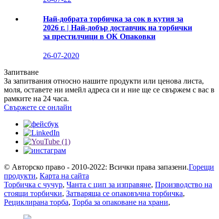
Най-добрата торбичка за сок в кутия за
2026 г. | Най-добър доставчик на торбички
за престилчици в ОК Опаковки
26-07-2020
Запитване
За запитвания относно нашите продукти или ценова листа,
моля, оставете ни имейл адреса си и ние ще се свържем с вас в
рамките на 24 часа.
Свържете се онлайн
© Авторско право - 2010-2022: Всички права запазени.
Горещи
продукти
,
Карта на сайта
Торбичка с чучур
,
Чанта с цип за изправяне
,
Производство на
стоящи торбички
,
Затваряща се опаковъчна торбичка
,
Рециклирана торба
,
Торба за опаковане на храни
,