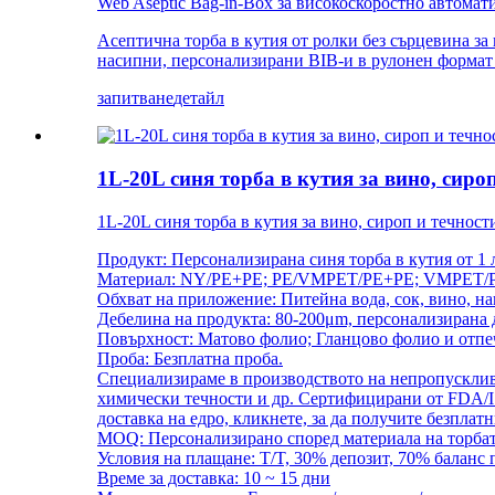
Web Aseptic Bag-in-Box за високоскоростно автома
Асептична торба в кутия от ролки без сърцевина за
насипни, персонализирани BIB-и в рулонен формат
запитване
детайл
1L-20L синя торба в кутия за вино, сиро
1L-20L синя торба в кутия за вино, сироп и течност
Продукт: Персонализирана синя торба в кутия от 1 л
Материал: NY/PE+PE; PE/VMPET/PE+PE; VMPET/P
Обхват на приложение: Питейна вода, сок, вино, на
Дебелина на продукта: 80-200μm, персонализирана 
Повърхност: Матово фолио; Гланцово фолио и отпеч
Проба: Безплатна проба.
Специализираме в производството на непропускливи
химически течности и др. Сертифицирани от FDA/I
доставка на едро, кликнете, за да получите безплат
MOQ: Персонализирано според материала на торбата,
Условия на плащане: T/T, 30% депозит, 70% баланс
Време за доставка: 10 ~ 15 дни