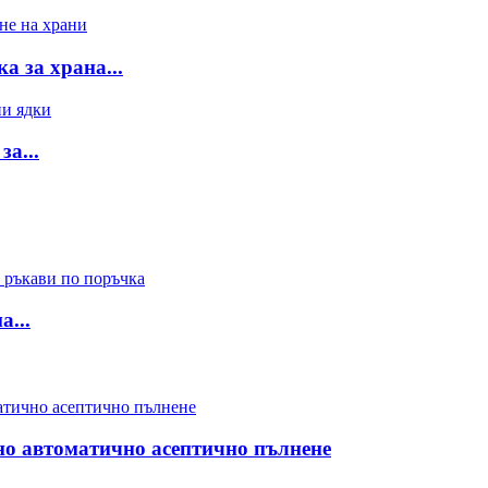
 за храна...
а...
...
тно автоматично асептично пълнене