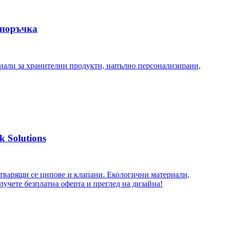
 поръчка
иали за хранителни продукти, напълно персонализирани,
 Solutions
атварящи се ципове и клапани. Екологични материали,
учете безплатна оферта и преглед на дизайна!