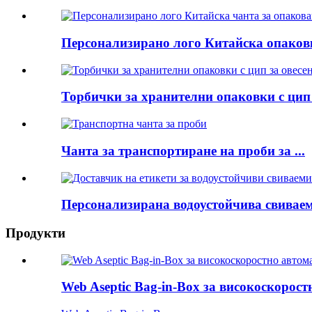
Персонализирано лого Китайска опаковка
Торбички за хранителни опаковки с цип з
Чанта за транспортиране на проби за ...
Персонализирана водоустойчива свиваема
Продукти
Web Aseptic Bag-in-Box за високоскорос