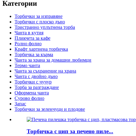
Категории
Торбички за изправяне
Торбички с плоско дъно
Тристранно уплътнена торба
Чанта в кутия
Пликчета за кафе
Ролно фолио
Крафт хартиена торбичка
Торбичка за кърма
Чанта за храна за домашни любимци
Термо чанта
Чанта за съхранение на храна
Чанта с двойно дъно
Торбички с чучур
Торба за разграждане
Оформена чанта
Сурово фолио
Запас
Торбички за зеленчуци и плодове
Торбичка с цип за печено пиле...