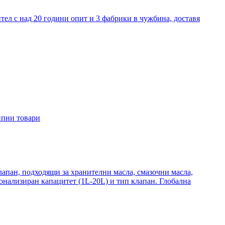
тел с над 20 години опит и 3 фабрики в чужбина, доставя
сипни товари
апан, подходящи за хранителни масла, смазочни масла,
ализиран капацитет (1L-20L) и тип клапан. Глобална