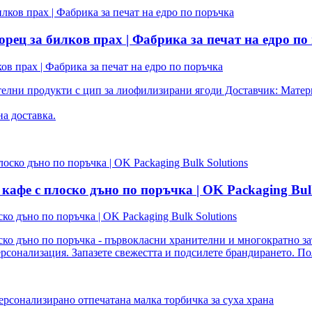
орец за билков прах | Фабрика за печат на едро по
ов прах | Фабрика за печат на едро по поръчка
телни продукти с цип за лиофилизирани ягоди Доставчик: Матер
а доставка.
кафе с плоско дъно по поръчка | OK Packaging Bulk
ко дъно по поръчка | OK Packaging Bulk Solutions
ско дъно по поръчка - първокласни хранителни и многократно з
сонализация. Запазете свежестта и подсилете брандирането. Пол