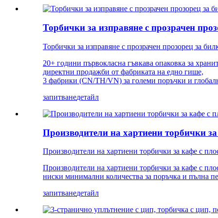
Торбички за изправяне с прозрачен проз
Торбички за изправяне с прозрачен прозорец за билк
20+ години първокласна гъвкава опаковка за храни
директни продажби от фабриката на едно гише,
3 фабрики (CN/TH/VN) за големи поръчки и глобалн
запитване
детайл
Производители на хартиени торбички за 
Производители на хартиени торбички за кафе с плос
Производители на хартиени торбички за кафе с пло
ниски минимални количества за поръчка и пълна пер
запитване
детайл