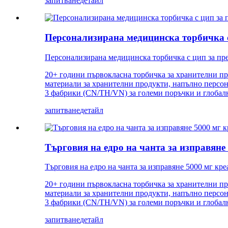
запитване
детайл
Персонализирана медицинска торбичка с
Персонализирана медицинска торбичка с цип за пре
20+ години първокласна торбичка за хранителни пр
материали за хранителни продукти, напълно персон
3 фабрики (CN/TH/VN) за големи поръчки и глобалн
запитване
детайл
Търговия на едро на чанта за изправян
Търговия на едро на чанта за изправяне 5000 мг к
20+ години първокласна торбичка за хранителни пр
материали за хранителни продукти, напълно персон
3 фабрики (CN/TH/VN) за големи поръчки и глобалн
запитване
детайл