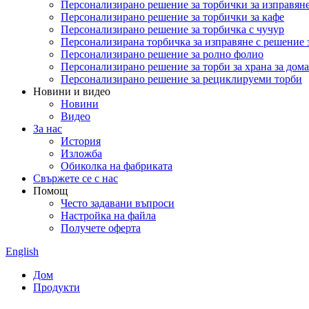
Персонализирано решение за торбички за изправян
Персонализирано решение за торбички за кафе
Персонализирано решение за торбичка с чучур
Персонализирана торбичка за изправяне с решение 
Персонализирано решение за ролно фолио
Персонализирано решение за торби за храна за до
Персонализирано решение за рециклируеми торби
Новини и видео
Новини
Видео
За нас
История
Изложба
Обиколка на фабриката
Свържете се с нас
Помощ
Често задавани въпроси
Настройка на файла
Получете оферта
English
Дом
Продукти