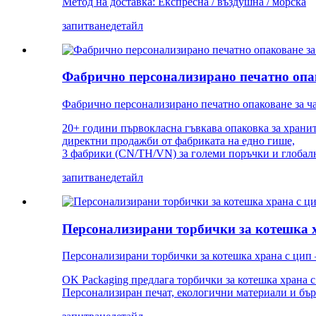
Метод на доставка: Експресна / въздушна / морска
запитване
детайл
Фабрично персонализирано печатно опак
Фабрично персонализирано печатно опаковане за ч
20+ години първокласна гъвкава опаковка за храни
директни продажби от фабриката на едно гише,
3 фабрики (CN/TH/VN) за големи поръчки и глобалн
запитване
детайл
Персонализирани торбички за котешка х
Персонализирани торбички за котешка храна с цип
OK Packaging предлага торбички за котешка храна с
Персонализиран печат, екологични материали и бърз