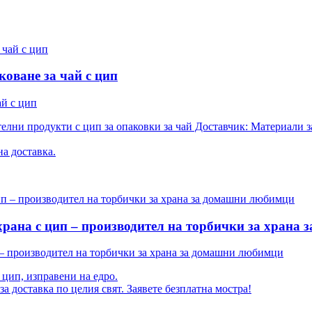
оване за чай с цип
ай с цип
телни продукти с цип за опаковки за чай Доставчик: Материали 
а доставка.
рана с цип – производител на торбички за храна
 – производител на торбички за храна за домашни любимци
 цип, изправени на едро.
а доставка по целия свят. Заявете безплатна мостра!