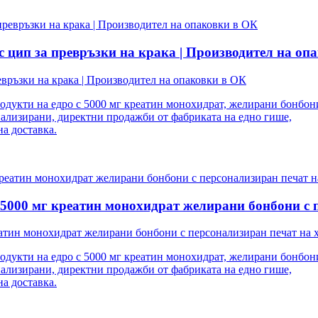
 цип за превръзки на крака | Производител на оп
връзки на крака | Производител на опаковки в ОК
одукти на едро с 5000 мг креатин монохидрат, желирани бонбони
ализирани, директни продажби от фабриката на едно гише,
а доставка.
е 5000 мг креатин монохидрат желирани бонбони с
реатин монохидрат желирани бонбони с персонализиран печат на
одукти на едро с 5000 мг креатин монохидрат, желирани бонбони
ализирани, директни продажби от фабриката на едно гише,
а доставка.