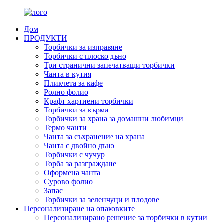
Дом
ПРОДУКТИ
Торбички за изправяне
Торбички с плоско дъно
Три странични запечатващи торбички
Чанта в кутия
Пликчета за кафе
Ролно фолио
Крафт хартиени торбички
Торбички за кърма
Торбички за храна за домашни любимци
Термо чанти
Чанта за съхранение на храна
Чанта с двойно дъно
Торбички с чучур
Торба за разграждане
Оформена чанта
Сурово фолио
Запас
Торбички за зеленчуци и плодове
Персонализиране на опаковките
Персонализирано решение за торбички в кутии