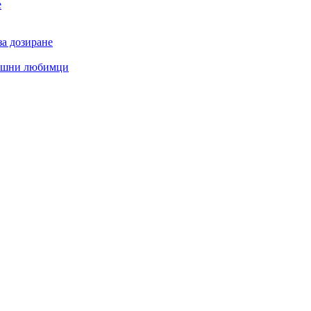
е
за дозиране
машни любимци