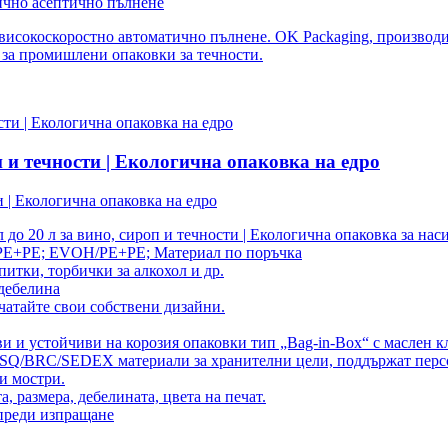
тично асептично пълнене
 високоскоростно автоматично пълнене. OK Packaging, производи
 за промишлени опаковки за течности.
п и течности | Екологична опаковка на едро
и | Екологична опаковка на едро
 до 20 л за вино, сироп и течности | Екологична опаковка за на
E+PE; EVOH/PE+PE; Материал по поръчка
питки, торбички за алкохол и др.
дебелина
атайте свои собствени дизайни.
 и устойчиви на корозия опаковки тип „Bag-in-Box“ с маслен кл
SQ/BRC/SEDEX материали за хранителни цели, поддържат персон
ни мостри.
 размера, дебелината, цвета на печат.
 преди изпращане