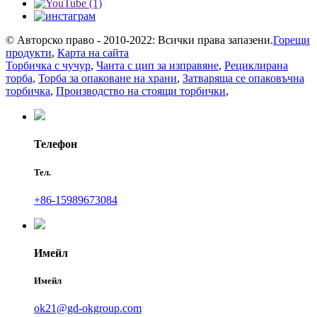
© Авторско право - 2010-2022: Всички права запазени.
Горещи
продукти
,
Карта на сайта
Торбичка с чучур
,
Чанта с цип за изправяне
,
Рециклирана
торба
,
Торба за опаковане на храни
,
Затваряща се опаковъчна
торбичка
,
Производство на стоящи торбички
,
Телефон
Тел.
+86-15989673084
Имейл
Имейл
ok21@gd-okgroup.com