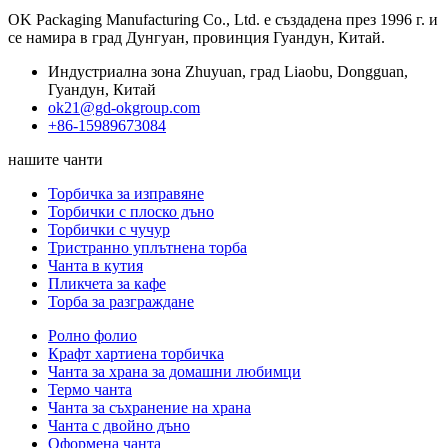
OK Packaging Manufacturing Co., Ltd. е създадена през 1996 г. и
се намира в град Дунгуан, провинция Гуандун, Китай.
Индустриална зона Zhuyuan, град Liaobu, Dongguan,
Гуандун, Китай
ok21@gd-okgroup.com
+86-15989673084
нашите чанти
Торбичка за изправяне
Торбички с плоско дъно
Торбички с чучур
Тристранно уплътнена торба
Чанта в кутия
Пликчета за кафе
Торба за разграждане
Ролно фолио
Крафт хартиена торбичка
Чанта за храна за домашни любимци
Термо чанта
Чанта за съхранение на храна
Чанта с двойно дъно
Оформена чанта