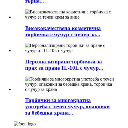
зърна...
Висококачествена козметична
торбичка с чучур с чучур за...
Персонализирани торбички за
прах за пране 1L-10L с чучур...
Торбички за многократна
употреба с течен чучур, опаковки
за бебешка храна...