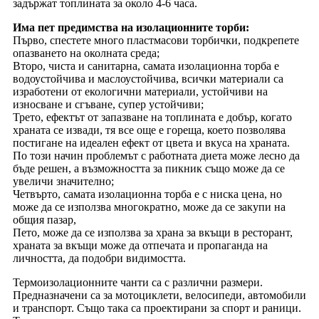
задържат топлината за около 4-6 часа.
Има пет предимства на изолационните торби:
Първо, спестете много пластмасови торбички, подкрепете
опазването на околната среда;
Второ, чиста и санитарна, самата изолационна торба е
водоустойчива и маслоустойчива, всички материали са
изработени от екологични материали, устойчиви на
износване и сгъване, супер устойчиви;
Трето, ефектът от запазване на топлината е добър, когато
храната се извади, тя все още е гореща, което позволява
постигане на идеален ефект от цвета и вкуса на храната.
По този начин проблемът с работната диета може лесно да
бъде решен, а възможността за пикник също може да се
увеличи значително;
Четвърто, самата изолационна торба е с ниска цена, но
може да се използва многократно, може да се закупи на
общия пазар,
Пето, може да се използва за храна за вкъщи в ресторант,
храната за вкъщи може да отпечата и пропаганда на
личността, да подобри видимостта.
Термоизолационните чанти са с различни размери.
Предназначени са за мотоциклети, велосипеди, автомобили
и транспорт. Също така са проектирани за спорт и раници.