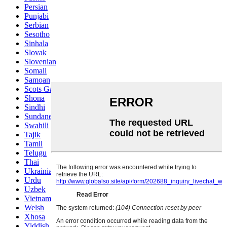
Persian
Punjabi
Serbian
Sesotho
Sinhala
Slovak
Slovenian
Somali
Samoan
Scots Gaelic
Shona
Sindhi
Sundanese
Swahili
Tajik
Tamil
Telugu
Thai
Ukrainian
Urdu
Uzbek
Vietnamese
Welsh
Xhosa
Yiddish