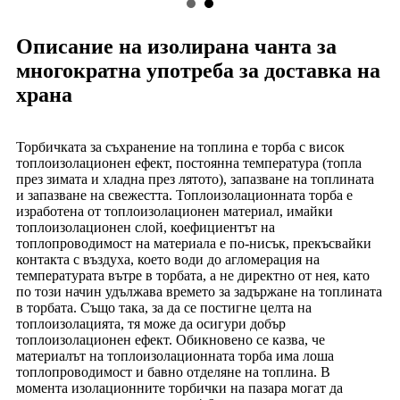
Описание на изолирана чанта за
многократна употреба за доставка на
храна
Торбичката за съхранение на топлина е торба с висок
топлоизолационен ефект, постоянна температура (топла
през зимата и хладна през лятото), запазване на топлината
и запазване на свежестта. Топлоизолационната торба е
изработена от топлоизолационен материал, имайки
топлоизолационен слой, коефициентът на
топлопроводимост на материала е по-нисък, прекъсвайки
контакта с въздуха, което води до агломерация на
температурата вътре в торбата, а не директно от нея, като
по този начин удължава времето за задържане на топлината
в торбата. Също така, за да се постигне целта на
топлоизолацията, тя може да осигури добър
топлоизолационен ефект. Обикновено се казва, че
материалът на топлоизолационната торба има лоша
топлопроводимост и бавно отделяне на топлина. В
момента изолационните торбички на пазара могат да